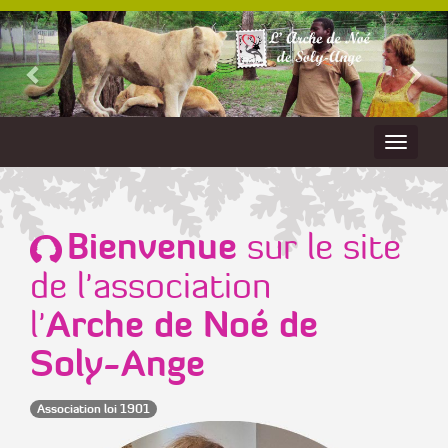
Bienvenue
sur le site
de l'association
Arche de Noé de
l'
Soly-Ange
Association loi 1901