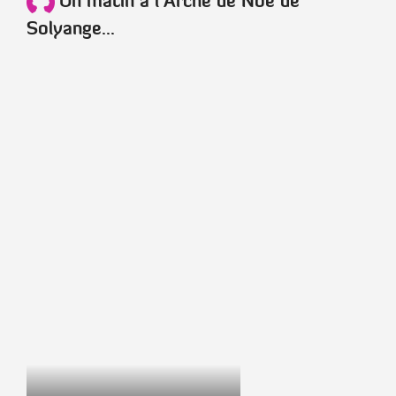
Un matin a l'Arche de Noé de
Solyange...