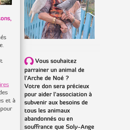
tons,
nés
e.
Vous souhaitez
nt
parrainer un animal de
l'Arche de Noé ?
ires
Votre don sera précieux
des
pour aider l'association à
s et à
subvenir aux besoins de
pour
tous les animaux
abandonnés ou en
souffrance que Soly-Ange