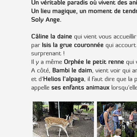
Un véritable paradis où vivent des a
Un lieu magique, un moment de tendr
Soly Ange.
Câline la daine
qui vient vous accueilli
Isis la grue couronnée
par
qui accourt
surprenant !
Orphée le petit renne
Il y a même
qui 
Bambi le daim
A côté,
, vient voir qui 
Helios l'alpaga
et d'
, il faut dire que l
ses enfants animaux
appelle
lorsqu'ell