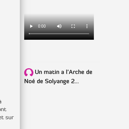
Un matin a l'Arche de
Noé de Solyange 2...
à
ont
t sur