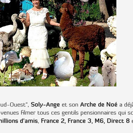
Soly-Ange
Arche de Noé
Sud-Ouest",
et son
a déj
t venues filmer tous ces gentils pensionnaires qui s
illions d'amis
France 2, France 3, M6, Direct 8
,
e