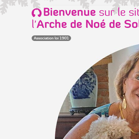
Bienvenue
sur le si
Arche de Noé de So
l'
Association loi 1901