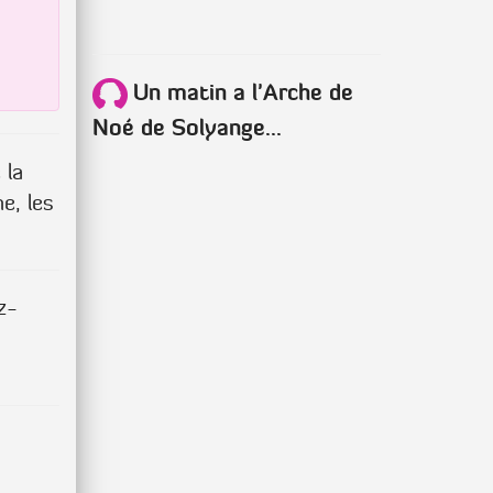
Un matin a l'Arche de
Noé de Solyange...
 la
me, les
z-