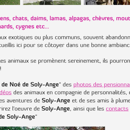
iens, chats, daims, lamas, alpagas, chèvres, mou
ards, cygnes etc...
maux exotiques ou plus communs, souvent abandon
cueillis ici pour se côtoyer dans une bonne ambianc
s, les animaux se promènent sereinement, ils pourro
!
e de Noé de Soly-Ange
" des
photos des pensionna
idéos
des animaux en compagnie de personnalités, 
Soly-Ange
tes aventures de
et de ses amis à plume
Soly-Ange
irez l'oeuvre de
, ainsi que les
contacts
 de Soly-Ange
"