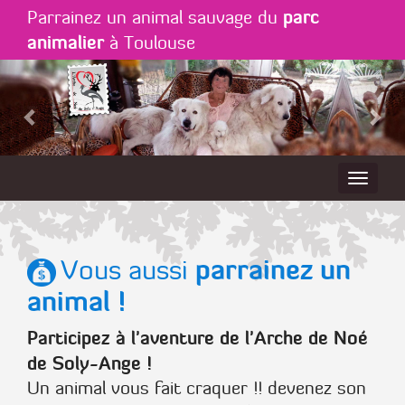
parc
Parrainez un animal sauvage du
animalier
à Toulouse
parrainez un
Vous aussi
animal !
Participez à l'aventure de l'Arche de Noé
de Soly-Ange !
Un animal vous fait craquer !! devenez son