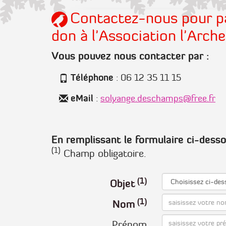
Contactez-nous pour pa
don à l'Association l'Arch
Vous pouvez nous contacter par :
Téléphone
: 06 12 35 11 15
eMail
:
solyange.deschamps@free.fr
En remplissant le formulaire ci-desso
(1)
Champ obligatoire.
Objet
Nom
Prénom